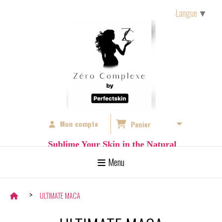
Langue
▼
Mon compte
Panier
S
ublime Your Skin in the Natural
Menu
ULTIMATE MACA