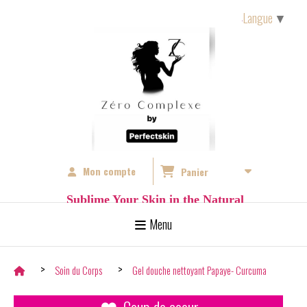
Langue
▼
Mon compte
Panier
S
ublime Your Skin in the Natural
Menu
Soin du Corps
Gel douche nettoyant Papaye- Curcuma