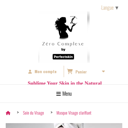
Langue
▼
Mon compte
Panier
S
ublime Your Skin in the Natural
Menu
Soin du Visage
Masque Visage clarifiant