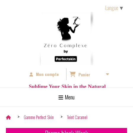
Langue
▼
Mon compte
Panier
S
ublime Your Skin in the Natural
Menu
Gamme Perfect Skin
Teint Caramel