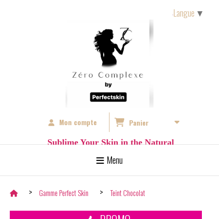
Langue
▼
Mon compte
Panier
S
ublime Your Skin in the Natural
Menu
Gamme Perfect Skin
Teint Chocolat