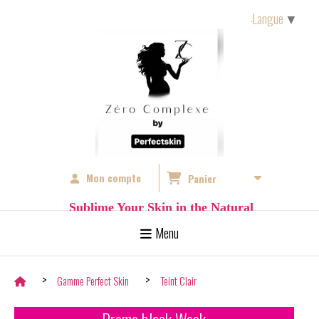
Langue
▼
Mon compte
Panier
S
ublime Your Skin in the Natural
Menu
Gamme Perfect Skin
Teint Clair